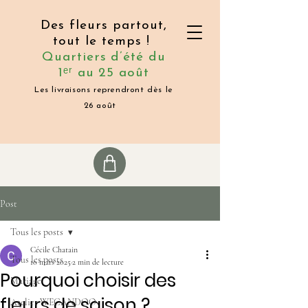
Des fleurs partout,
tout le temps !
Quartiers d’été du
1ᵉʳ au 25 août
Les livraisons reprendront dès le
26 août
Post
Tous les posts
Cécile Chatain
Tous les posts
10 mars 2025
2 min de lecture
Pourquoi choisir des
Mariage
fleurs de saison ?
Atelier WECANDOO