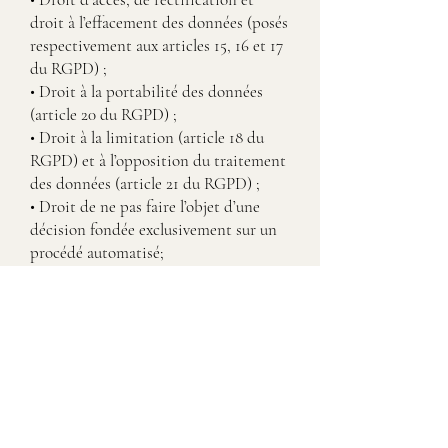
droit à l’effacement des données (posés
respectivement aux articles 15, 16 et 17
du RGPD) ;
• Droit à la portabilité des données
(article 20 du RGPD) ;
• Droit à la limitation (article 18 du
RGPD) et à l’opposition du traitement
des données (article 21 du RGPD) ;
• Droit de ne pas faire l’objet d’une
décision fondée exclusivement sur un
procédé automatisé;
• Droit de déterminer le sort des
données après la mort ;
• Droit de saisir l’autorité de contrôle
compétente (article 77 du RGPD).
Pour exercer vos droits, veuillez
adresser votre mail à
cecile.lestribulationsflorales@gmail.co
m