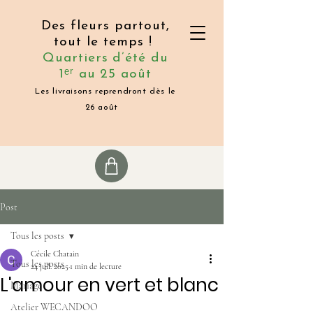
Des fleurs partout,
tout le temps !
Quartiers d’été du
1ᵉʳ au 25 août
Les livraisons reprendront dès le
26 août
Post
Tous les posts
Cécile Chatain
Tous les posts
24 juil. 2025
1 min de lecture
L'amour en vert et blanc
Mariage
Atelier WECANDOO