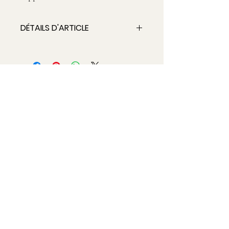
DÉTAILS D'ARTICLE
Les fleurs varient en fonction des saisons et
de l'aprovisionnement.
Voulez-vous recevoir, chaque 
mois, des nouvelles fleuries ?
Email
*
Je rejoins l'aventure !
oui, je le veux  !
Mentions légales